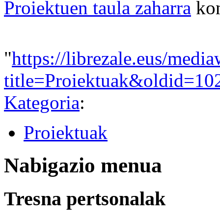
Proiektuen taula zaharra
kon
"
https://librezale.eus/medi
title=Proiektuak&oldid=10
Kategoria
:
Proiektuak
Nabigazio menua
Tresna pertsonalak