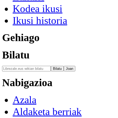
Kodea ikusi
Ikusi historia
Gehiago
Bilatu
Nabigazioa
Azala
Aldaketa berriak