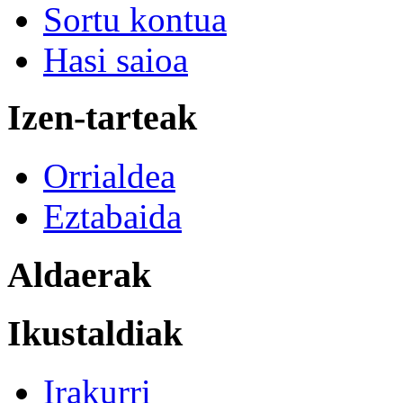
Sortu kontua
Hasi saioa
Izen-tarteak
Orrialdea
Eztabaida
Aldaerak
Ikustaldiak
Irakurri