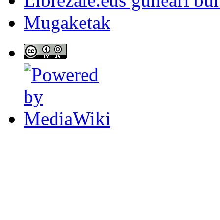
Librezale.eus guneari bu
Mugaketak