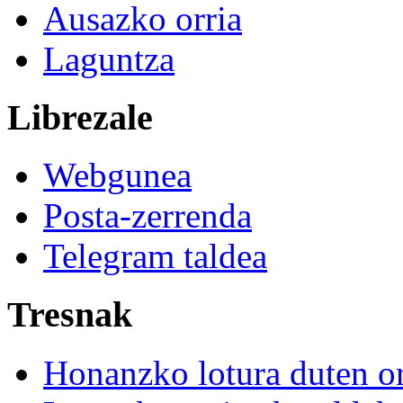
Ausazko orria
Laguntza
Librezale
Webgunea
Posta-zerrenda
Telegram taldea
Tresnak
Honanzko lotura duten or