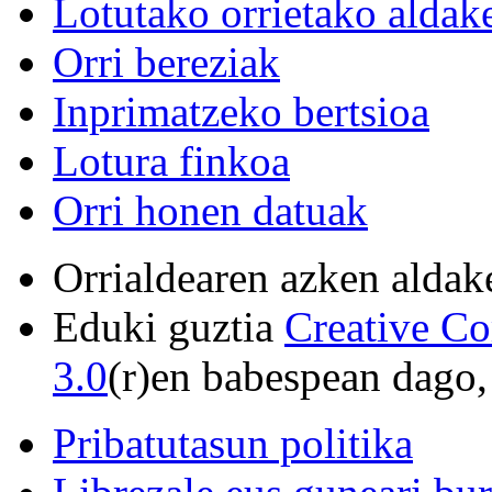
Lotutako orrietako aldak
Orri bereziak
Inprimatzeko bertsioa
Lotura finkoa
Orri honen datuak
Orrialdearen azken aldak
Eduki guztia
Creative C
3.0
(r)en babespean dago,
Pribatutasun politika