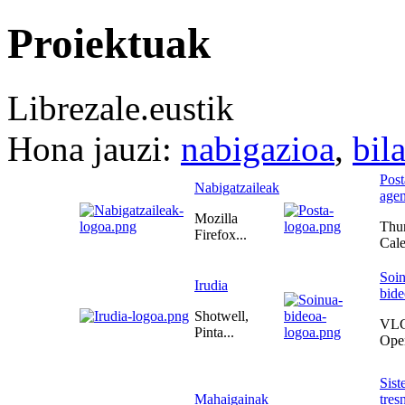
Proiektuak
Librezale.eustik
Hona jauzi:
nabigazioa
,
bil
Post
Nabigatzaileak
age
Mozilla
Thun
Firefox...
Cale
Soin
Irudia
bide
Shotwell,
VLC
Pinta...
Open
Sist
Mahaigainak
tres