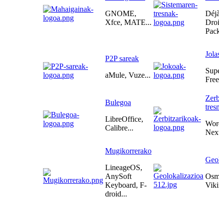
GNOME,
Déjà
Xfce, MATE...
Droi
Pack
Jola
P2P sareak
Sup
aMule, Vuze...
Free
Zerb
Bulegoa
tres
LibreOffice,
Wor
Calibre...
Next
Mugikorrerako
Geol
LineageOS,
AnySoft
Osm
Keyboard, F-
Viki
droid...