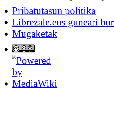
Pribatutasun politika
Librezale.eus guneari bu
Mugaketak