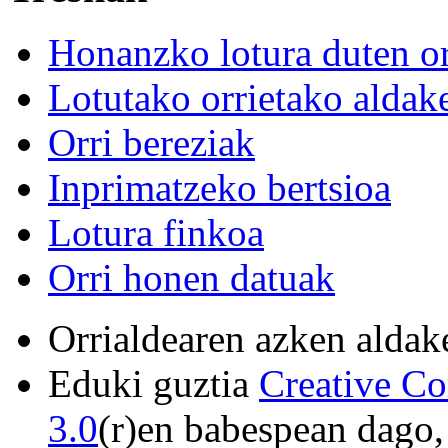
Honanzko lotura duten or
Lotutako orrietako aldak
Orri bereziak
Inprimatzeko bertsioa
Lotura finkoa
Orri honen datuak
Orrialdearen azken aldake
Eduki guztia
Creative C
3.0
(r)en babespean dago,