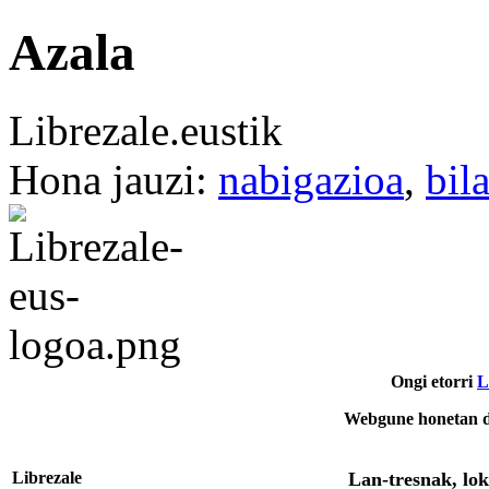
Azala
Librezale.eustik
Hona jauzi:
nabigazioa
,
bil
Ongi etorri
L
Webgune honetan d
Librezale
Lan-tresnak, lok