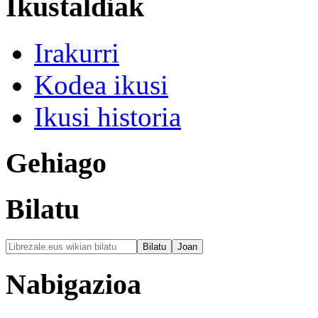
Ikustaldiak
Irakurri
Kodea ikusi
Ikusi historia
Gehiago
Bilatu
Nabigazioa