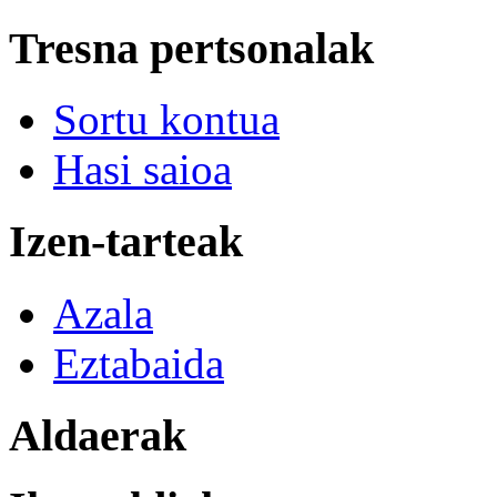
Tresna pertsonalak
Sortu kontua
Hasi saioa
Izen-tarteak
Azala
Eztabaida
Aldaerak