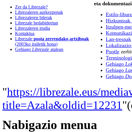
eta dokumentazi
Zer da Librezale?
Librezaleren aurkezpenak
Estilo-libur
Librezaleren bilerak
Hizkuntzak 
Librezale hedabideetan
Itzulpen-m
Librezaleren irudia
Komunikazio
Kontaktua
Librezale
posta zerrendako artxiboak
Lan-tresnak
(2003ko irailetik hona)
Lokalizazio
Gehiago
Librezale
atalean
Pootle
zerbi
Terminologi
Gehiago
Lok
Gehiago
La
Gehiago
Do
"
https://librezale.eus/medi
title=Azala&oldid=12231
"(
Nabigazio menua