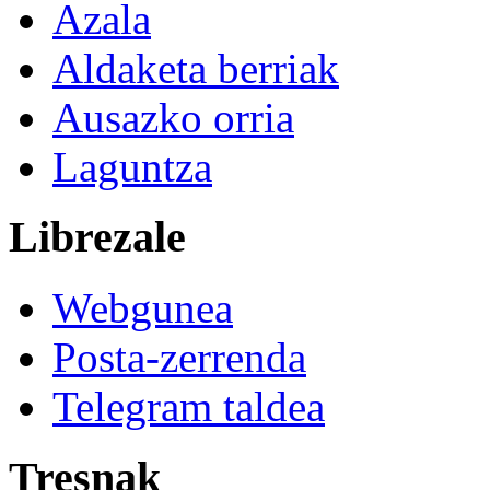
Azala
Aldaketa berriak
Ausazko orria
Laguntza
Librezale
Webgunea
Posta-zerrenda
Telegram taldea
Tresnak