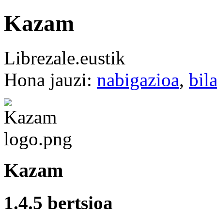
Kazam
Librezale.eustik
Hona jauzi:
nabigazioa
,
bil
Kazam
1.4.5
bertsioa