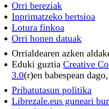
Orri bereziak
Inprimatzeko bertsioa
Lotura finkoa
Orri honen datuak
Orrialdearen azken aldak
Eduki guztia
Creative C
3.0
(r)en babespean dago,
Pribatutasun politika
Librezale.eus guneari bu