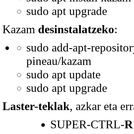
sudo apt upgrade
Kazam
desinstalatzeko
:
sudo add-apt-repositor
pineau/kazam
sudo apt update
sudo apt upgrade
Laster-teklak
, azkar eta er
SUPER-CTRL-
R