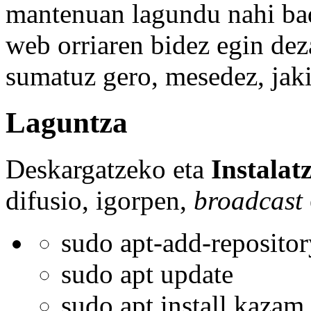
mantenuan lagundu nahi b
web orriaren bidez egin dez
sumatuz gero, mesedez, jak
Laguntza
Deskargatzeko eta
Instalat
difusio, igorpen,
broadcast
sudo apt-add-reposito
sudo apt update
sudo apt install kazam