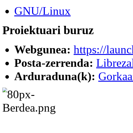
GNU/Linux
Proiektuari buruz
Webgunea:
https://laun
Posta-zerrenda:
Libreza
Arduraduna(k):
Gorkaa