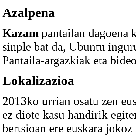
Azalpena
Kazam
pantailan dagoena k
sinple bat da, Ubuntu ingur
Pantaila-argazkiak eta bide
Lokalizazioa
2013ko urrian osatu zen eus
ez diote kasu handirik egite
bertsioan ere euskara jokoz