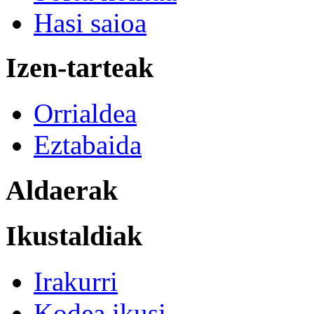
Hasi saioa
Izen-tarteak
Orrialdea
Eztabaida
Aldaerak
Ikustaldiak
Irakurri
Kodea ikusi