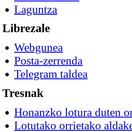
Laguntza
Librezale
Webgunea
Posta-zerrenda
Telegram taldea
Tresnak
Honanzko lotura duten or
Lotutako orrietako aldak