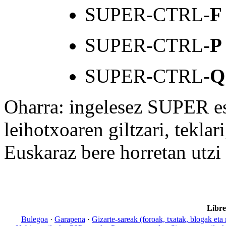
SUPER-CTRL-
F
SUPER-CTRL-
P
SUPER-CTRL-
Q
Oharra: ingelesez SUPER es
leihotxoaren giltzari, teklar
Euskaraz bere horretan utzi
Libr
Bulegoa
·
Garapena
·
Gizarte-sareak (foroak, txatak, blogak eta