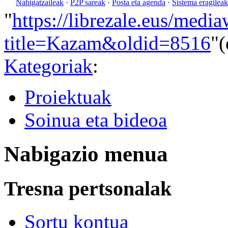
Nabigatzaileak
·
P2P sareak
·
Posta eta agenda
·
Sistema eragileak
"
https://librezale.eus/medi
title=Kazam&oldid=8516
"(
Kategoriak
:
Proiektuak
Soinua eta bideoa
Nabigazio menua
Tresna pertsonalak
Sortu kontua