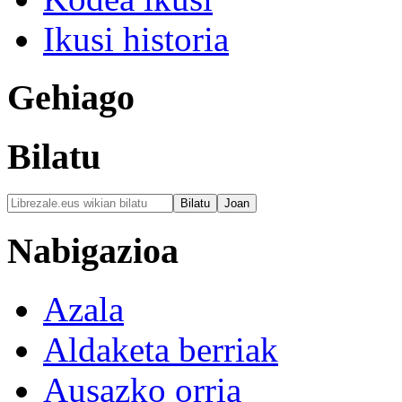
Ikusi historia
Gehiago
Bilatu
Nabigazioa
Azala
Aldaketa berriak
Ausazko orria