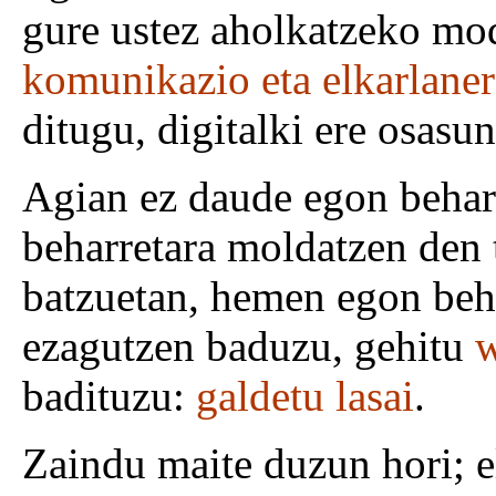
gure ustez aholkatzeko mo
komunikazio eta elkarlaner
ditugu, digitalki ere osasu
Agian ez daude egon behar
beharretara moldatzen den t
batzuetan, hemen egon beha
ezagutzen baduzu, gehitu
w
badituzu:
galdetu lasai
.
Zaindu maite duzun hori; e