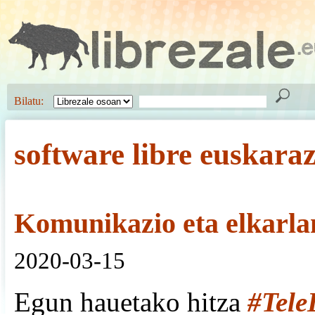
Bilatu:
software libre euskaraz
Komunikazio eta elkarla
2020-03-15
Egun hauetako hitza
#Tele