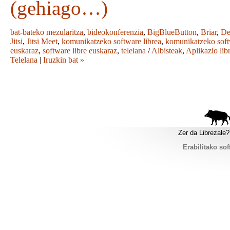
(gehiago…)
bat-bateko mezularitza
,
bideokonferenzia
,
BigBlueButton
,
Briar
,
De
Jitsi
,
Jitsi Meet
,
komunikatzeko software librea
,
komunikatzeko sof
euskaraz
,
software libre euskaraz
,
telelana
/
Albisteak
,
Aplikazio lib
Telelana
|
Iruzkin bat »
Zer da Librezale?
Erabilitako sof