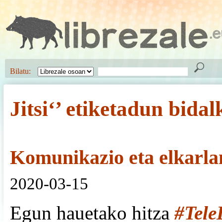
Bilatu:
Jitsi‘’ etiketadun bidal
Komunikazio eta elkarla
2020-03-15
Egun hauetako hitza
#Tele