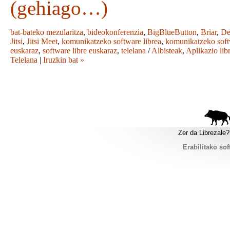
(gehiago…)
bat-bateko mezularitza
,
bideokonferenzia
,
BigBlueButton
,
Briar
,
De
Jitsi
,
Jitsi Meet
,
komunikatzeko software librea
,
komunikatzeko sof
euskaraz
,
software libre euskaraz
,
telelana
/
Albisteak
,
Aplikazio lib
Telelana
|
Iruzkin bat »
Zer da Librezale?
Erabilitako sof