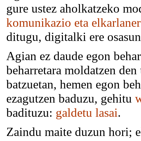
gure ustez aholkatzeko mo
komunikazio eta elkarlaner
ditugu, digitalki ere osasu
Agian ez daude egon behar
beharretara moldatzen den t
batzuetan, hemen egon beha
ezagutzen baduzu, gehitu
w
badituzu:
galdetu lasai
.
Zaindu maite duzun hori; e