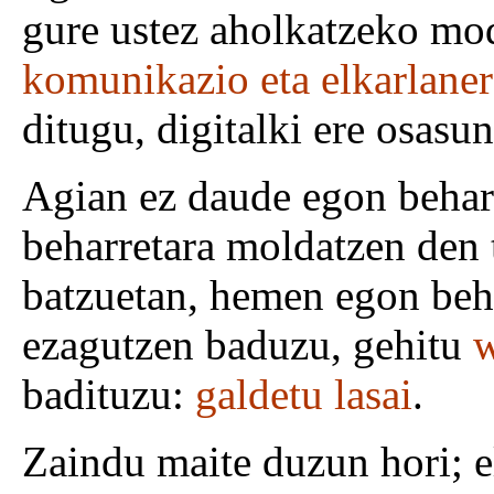
gure ustez aholkatzeko mo
komunikazio eta elkarlaner
ditugu, digitalki ere osasu
Agian ez daude egon behar
beharretara moldatzen den t
batzuetan, hemen egon beha
ezagutzen baduzu, gehitu
w
badituzu:
galdetu lasai
.
Zaindu maite duzun hori; e