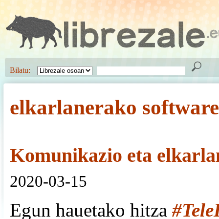
Bilatu:
elkarlanerako software
Komunikazio eta elkarla
2020-03-15
Egun hauetako hitza
#Tele