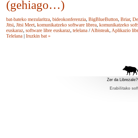
(gehiago…)
bat-bateko mezularitza
,
bideokonferenzia
,
BigBlueButton
,
Briar
,
De
Jitsi
,
Jitsi Meet
,
komunikatzeko software librea
,
komunikatzeko sof
euskaraz
,
software libre euskaraz
,
telelana
/
Albisteak
,
Aplikazio lib
Telelana
|
Iruzkin bat »
Zer da Librezale?
Erabilitako sof