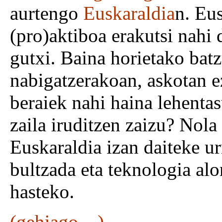
aurtengo
Euskaraldia
n. Eus
(pro)aktiboa erakutsi nahi 
gutxi. Baina horietako batz
nabigatzerakoan, askotan e
beraiek nahi haina lehenta
zaila iruditzen zaizu? Nol
Euskaraldia izan daiteke u
bultzada eta teknologia alo
hasteko.
(gehiago…)