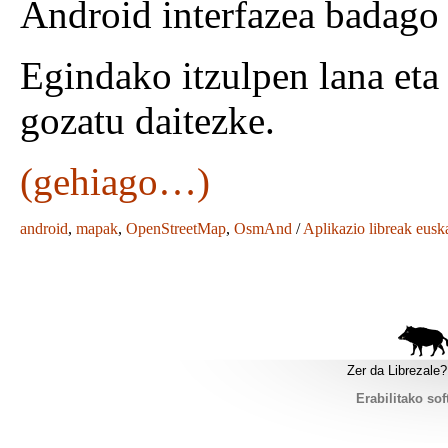
Android interfazea badago 
Egindako itzulpen lana eta 
gozatu daitezke.
(gehiago…)
android
,
mapak
,
OpenStreetMap
,
OsmAnd
/
Aplikazio libreak eusk
Zer da Librezale?
Erabilitako sof