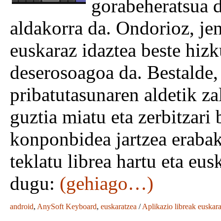
gorabeheratsua da
aldakorra da. Ondorioz, je
euskaraz idaztea beste hizk
deserosoagoa da. Bestalde,
pribatutasunaren aldetik za
guztia miatu eta zerbitzari 
konponbidea jartzea eraba
teklatu librea hartu eta eu
dugu:
(gehiago…)
android
,
AnySoft Keyboard
,
euskaratzea
/
Aplikazio libreak euskar