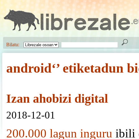
Bilatu:
android‘’ etiketadun b
Izan ahobizi digital
2018-12-01
200.000 lagun inguru
ibili 