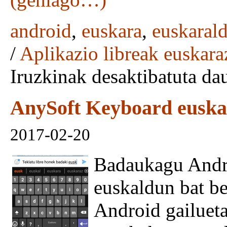
android
,
euskara
,
euskarald
/
Aplikazio libreak euskara
Iruzkinak desaktibatuta da
AnySoft Keyboard euska
2017-02-20
Badaukagu Andro
euskaldun bat b
Android gailueta