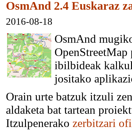
OsmAnd 2.4 Euskaraz za
2016-08-18
OsmAnd mugikorr
OpenStreetMap p
ibilbideak kalku
jositako aplikazi
Orain urte batzuk itzuli ze
aldaketa bat tartean proie
Itzulpenerako
zerbitzari of