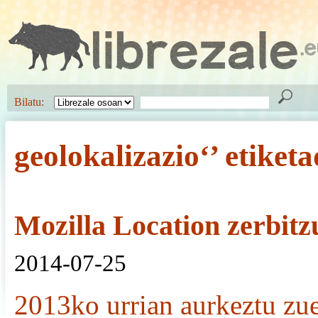
Bilatu:
geolokalizazio‘’ etiket
Mozilla Location zerbitz
2014-07-25
2013ko urrian aurkeztu zu