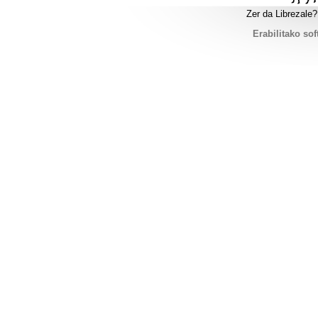
Zer da Librezale?
Erabilitako sof