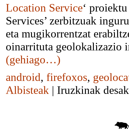
Location Service
‘ proiektu
Services’ zerbitzuak ingur
eta mugikorrentzat erabilt
oinarrituta geolokalizazio 
(gehiago…)
android
,
firefoxos
,
geoloca
Albisteak
|
Iruzkinak desak