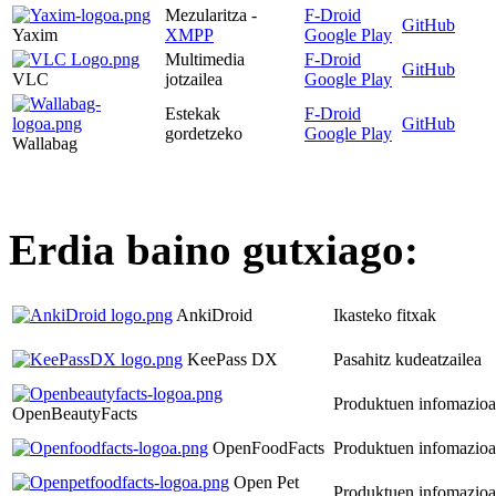
Mezularitza -
F-Droid
GitHub
Yaxim
XMPP
Google Play
Multimedia
F-Droid
GitHub
VLC
jotzailea
Google Play
Estekak
F-Droid
GitHub
gordetzeko
Google Play
Wallabag
Erdia baino gutxiago:
AnkiDroid
Ikasteko fitxak
KeePass DX
Pasahitz kudeatzailea
Produktuen infomazioa
OpenBeautyFacts
OpenFoodFacts
Produktuen infomazioa
Open Pet
Produktuen infomazioa