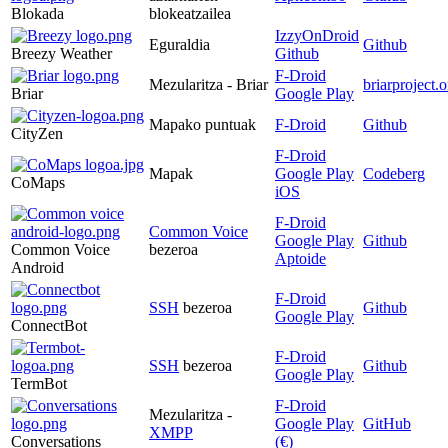
Blokada
blokeatzailea
IzzyOnDroid
Eguraldia
Github
Breezy Weather
Github
F-Droid
Mezularitza - Briar
briarproject.o
Briar
Google Play
Mapako puntuak
F-Droid
Github
CityZen
F-Droid
Mapak
Google Play
Codeberg
CoMaps
iOS
F-Droid
Common Voice
Google Play
Github
Common Voice
bezeroa
Aptoide
Android
F-Droid
SSH
bezeroa
Github
Google Play
ConnectBot
F-Droid
SSH
bezeroa
Github
Google Play
TermBot
F-Droid
Mezularitza -
Google Play
GitHub
XMPP
Conversations
(€)