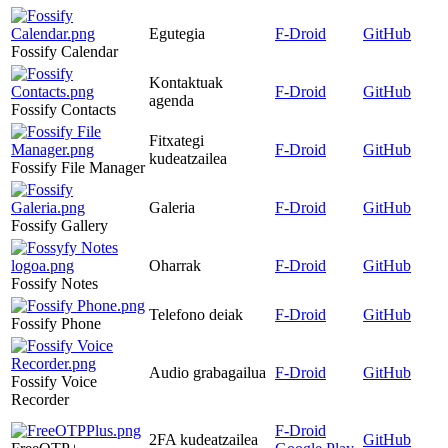
Egutegia
F-Droid
GitHub
Fossify Calendar
Kontaktuak
F-Droid
GitHub
agenda
Fossify Contacts
Fitxategi
F-Droid
GitHub
kudeatzailea
Fossify File Manager
Galeria
F-Droid
GitHub
Fossify Gallery
Oharrak
F-Droid
GitHub
Fossify Notes
Telefono deiak
F-Droid
GitHub
Fossify Phone
Audio grabagailua
F-Droid
GitHub
Fossify Voice
Recorder
F-Droid
2FA kudeatzailea
GitHub