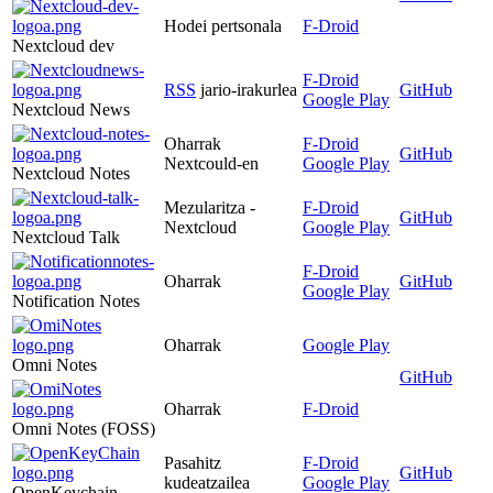
Hodei pertsonala
F-Droid
Nextcloud dev
F-Droid
RSS
jario-irakurlea
GitHub
Google Play
Nextcloud News
Oharrak
F-Droid
GitHub
Nextcould-en
Google Play
Nextcloud Notes
Mezularitza -
F-Droid
GitHub
Nextcloud
Google Play
Nextcloud Talk
F-Droid
Oharrak
GitHub
Google Play
Notification Notes
Oharrak
Google Play
Omni Notes
GitHub
Oharrak
F-Droid
Omni Notes (FOSS)
Pasahitz
F-Droid
GitHub
kudeatzailea
Google Play
OpenKeychain