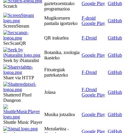
gaztetxoentzako
Google Play
GitHub
Scratch
programazioa
Mugikorraren
F-droid
GitHub
pantaila igortzeko
Google Play
ScreenStream
QR irakurlea
F-Droid
GitHub
SecScanQR
Botanika, zoologia
Google Play
GitHub
ikasteko
Seek by iNaturalist
Fitxategiak
F-Droid
GitHub
partekatzeko
Share via HTTP
F-Droid
Jolasa
GitHub
Shattered Pixel
Google Play
Dungeon
Musika jotzailea
Google Play
GitHub
Shuttle Music Player
Mezularitza -
Google Play
GitHub