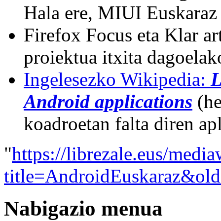
Hala ere, MIUI Euskaraz
Firefox Focus eta Klar ar
proiektua itxita dagoelak
Ingelesezko Wikipedia:
L
Android applications
(he
koadroetan falta diren ap
"
https://librezale.eus/medi
title=AndroidEuskaraz&ol
Nabigazio menua