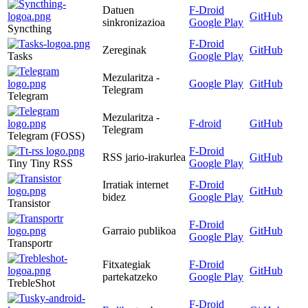
Datuen
F-Droid
GitHub
sinkronizazioa
Google Play
Syncthing
F-Droid
Zereginak
GitHub
Tasks
Google Play
Mezularitza -
Google Play
GitHub
Telegram
Telegram
Mezularitza -
F-droid
GitHub
Telegram
Telegram (FOSS)
F-Droid
RSS jario-irakurlea
GitHub
Tiny Tiny RSS
Google Play
Irratiak internet
F-Droid
GitHub
bidez
Google Play
Transistor
F-Droid
Garraio publikoa
GitHub
Google Play
Transportr
Fitxategiak
F-Droid
GitHub
partekatzeko
Google Play
TrebleShot
F-Droid