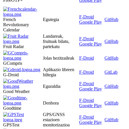
FreeOTP+
Google Play
F-Droid
French
Egutegia
GitHub
Google Play
Revolutionary
Calendar
Landareak,
F-Droid
fruituak bilatu,
GitHub
Google Play
Fruit Radar
partekatu
Jolas hezitzaileak
F-Droid
GitHub
GCompris
Aplikazio libreen
F-Droid
GitLab
G-Droid
biltegia
F-Droid
Eguraldia
GitHub
Google Play
Good Weather
F-Droid
Denbora
GitHub
Google Play
Goodtime
GPS/GNSS
F-Droid
estazioen
GitHub
Google Play
GPSTest
monitorizazioa