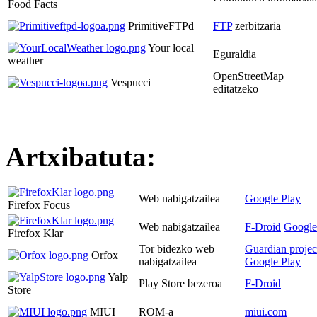
Food Facts
PrimitiveFTPd
FTP
zerbitzaria
Your local
Eguraldia
weather
OpenStreetMap
Vespucci
editatzeko
Artxibatuta:
Web nabigatzailea
Google Play
Firefox Focus
Web nabigatzailea
F-Droid
Google
Firefox Klar
Tor bidezko web
Guardian projec
Orfox
nabigatzailea
Google Play
Yalp
Play Store bezeroa
F-Droid
Store
MIUI
ROM-a
miui.com