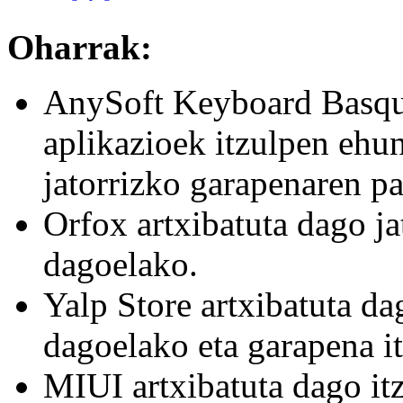
Oharrak:
AnySoft Keyboard Basqu
aplikazioek itzulpen ehun
jatorrizko garapenaren pa
Orfox artxibatuta dago ja
dagoelako.
Yalp Store artxibatuta da
dagoelako eta garapena it
MIUI artxibatuta dago itz