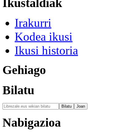
Ikustaldiak
Irakurri
Kodea ikusi
Ikusi historia
Gehiago
Bilatu
Nabigazioa