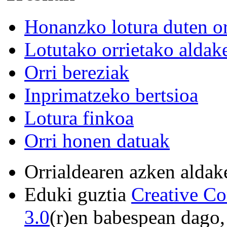
Honanzko lotura duten or
Lotutako orrietako aldak
Orri bereziak
Inprimatzeko bertsioa
Lotura finkoa
Orri honen datuak
Orrialdearen azken aldake
Eduki guztia
Creative C
3.0
(r)en babespean dago,