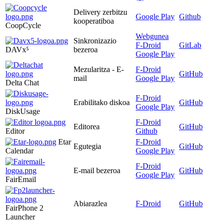
Delivery zerbitzu
Google Play
Github
kooperatiboa
CoopCycle
Webgunea
Sinkronizazio
F-Droid
GitLab
DAVx⁵
bezeroa
Google Play
Mezularitza - E-
F-Droid
GitHub
mail
Google Play
Delta Chat
F-Droid
Erabilitako diskoa
GitHub
Google Play
DiskUsage
F-Droid
Editorea
GitHub
Editor
Github
Etar
F-Droid
Egutegia
GitHub
Calendar
Google Play
F-Droid
E-mail bezeroa
GitHub
Google Play
FairEmail
Abiarazlea
F-Droid
GitHub
FairPhone 2
Launcher