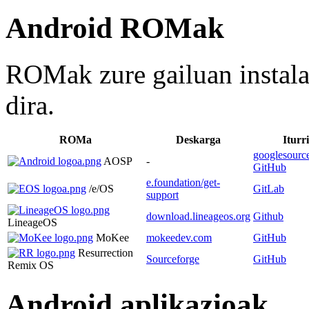
Android ROMak
ROMak zure gailuan instala
dira.
ROMa
Deskarga
Iturr
googlesourc
AOSP
-
GitHub
e.foundation/get-
/e/OS
GitLab
support
download.lineageos.org
Github
LineageOS
MoKee
mokeedev.com
GitHub
Resurrection
Sourceforge
GitHub
Remix OS
Android aplikazioak