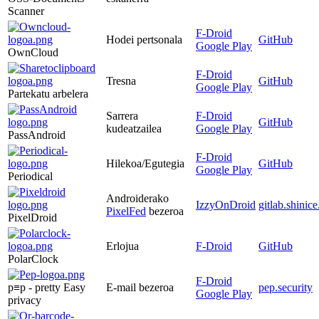
Scanner
F-Droid
Hodei pertsonala
GitHub
Google Play
OwnCloud
F-Droid
Tresna
GitHub
Google Play
Partekatu arbelera
Sarrera
F-Droid
GitHub
kudeatzailea
Google Play
PassAndroid
F-Droid
Hilekoa/Egutegia
GitHub
Google Play
Periodical
Androiderako
IzzyOnDroid
gitlab.shinice
PixelFed
bezeroa
PixelDroid
Erlojua
F-Droid
GitHub
PolarClock
F-Droid
p≡p - pretty Easy
E-mail bezeroa
pep.security
Google Play
privacy