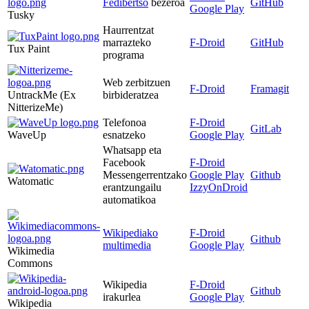
Fedibertso
bezeroa
GitHub
Google Play
Tusky
Haurrentzat
marrazteko
F-Droid
GitHub
Tux Paint
programa
Web zerbitzuen
F-Droid
Framagit
UntrackMe (Ex
birbideratzea
NitterizeMe)
Telefonoa
F-Droid
GitLab
WaveUp
esnatzeko
Google Play
Whatsapp eta
Facebook
F-Droid
Messengerrentzako
Google Play
Github
Watomatic
erantzungailu
IzzyOnDroid
automatikoa
Wikipediako
F-Droid
Github
multimedia
Google Play
Wikimedia
Commons
Wikipedia
F-Droid
Github
irakurlea
Google Play
Wikipedia