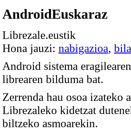
AndroidEuskaraz
Librezale.eustik
Hona jauzi:
nabigazioa
,
bil
Android sistema eragilearen
librearen bilduma bat.
Zerrenda hau osoa izateko a
Librezaleko kidetzat dutene
biltzeko asmoarekin.