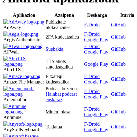
Aplikazioa
Azalpena
Deskarga
Iturria
Publizitate
F-Droid
GitHub
AdAway
blokeatzailea
F-Droid
2FA kudeatzailea
GitHub
Aegis Authenticator
Google Play
F-Droid
Suebakia
GitHub
AFWall+
Google Play
TTS ahots
Google Play
GitHub
sintetizagailua
AhoTTS
Fitxategi
F-Droid
GitHub
Amaze File Manager
kudeatzailea
Google Play
Podcast bezeroa.
F-Droid
Hainbat podcast
GitHub
Google Play
AntennaPod
euskaraz
F-Droid
Minen jolasa
GitHub
Google Play
Antimine
F-Droid
Teklatua
GitHub
AnySoftKeyboard
Google Play