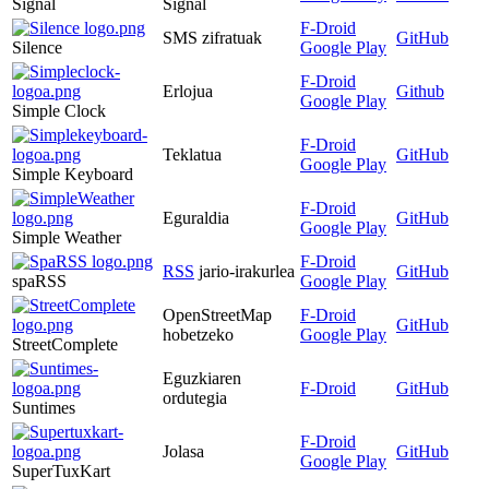
Signal
Signal
F-Droid
SMS zifratuak
GitHub
Silence
Google Play
F-Droid
Erlojua
Github
Google Play
Simple Clock
F-Droid
Teklatua
GitHub
Google Play
Simple Keyboard
F-Droid
Eguraldia
GitHub
Google Play
Simple Weather
F-Droid
RSS
jario-irakurlea
GitHub
spaRSS
Google Play
OpenStreetMap
F-Droid
GitHub
hobetzeko
Google Play
StreetComplete
Eguzkiaren
F-Droid
GitHub
ordutegia
Suntimes
F-Droid
Jolasa
GitHub
Google Play
SuperTuxKart