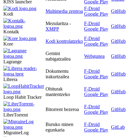
KISS launcher
Google Play
F-Droid
Multimedia zentroa
GitHub
Kodi
Google Play
Mezularitza -
F-Droid
GitHub
XMPP
Google Play
Kontalk
F-Droid
Kodi kontrolatzeko
GitHub
Kore
Google Play
Gemini
Webgunea
GitHub
nabigatzailea
Lagrange
Dokumentu
F-Droid
GitHub
irakurtzailea
Google Play
Librera
Ohiturak
F-Droid
GitHub
mantentzeko
Google Play
Loop Habit Tracker
F-Droid
Bitorrent bezeroa
GitHub
Google Play
LibreTorrent
Buruko minen
F-Droid
GitLab
egunkaria
Google Play
MigraineLog