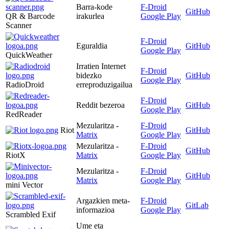
Barra-kode
F-Droid
GitHub
QR & Barcode
irakurlea
Google Play
Scanner
F-Droid
Eguraldia
GitHub
Google Play
QuickWeather
Irratien Internet
F-Droid
bidezko
GitHub
Google Play
RadioDroid
erreproduzigailua
F-Droid
Reddit bezeroa
GitHub
Google Play
RedReader
Mezularitza -
F-Droid
Riot
GitHub
Matrix
Google Play
Mezularitza -
F-Droid
GitHub
RiotX
Matrix
Google Play
Mezularitza -
F-Droid
GitHub
Matrix
Google Play
mini Vector
Argazkien meta-
F-Droid
GitLab
informazioa
Google Play
Scrambled Exif
Ume eta