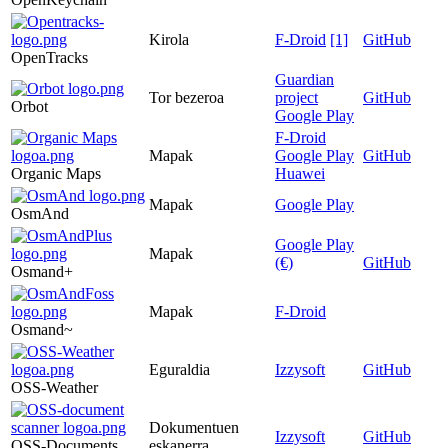
Kirola
F-Droid
[1]
GitHub
OpenTracks
Guardian
Tor bezeroa
project
GitHub
Orbot
Google Play
F-Droid
Mapak
Google Play
GitHub
Organic Maps
Huawei
Mapak
Google Play
OsmAnd
Google Play
Mapak
(€)
GitHub
Osmand+
Mapak
F-Droid
Osmand~
Eguraldia
Izzysoft
GitHub
OSS-Weather
Dokumentuen
Izzysoft
GitHub
OSS-Documents
eskanerra