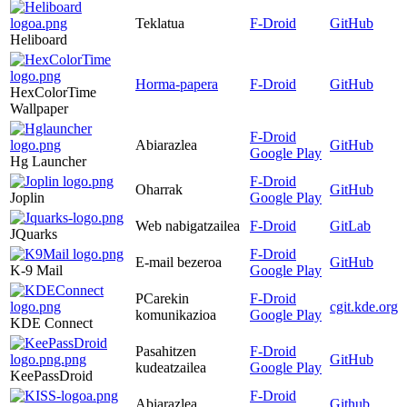
Teklatua
F-Droid
GitHub
Heliboard
Horma-papera
F-Droid
GitHub
HexColorTime
Wallpaper
F-Droid
Abiarazlea
GitHub
Google Play
Hg Launcher
F-Droid
Oharrak
GitHub
Joplin
Google Play
Web nabigatzailea
F-Droid
GitLab
JQuarks
F-Droid
E-mail bezeroa
GitHub
K-9 Mail
Google Play
PCarekin
F-Droid
cgit.kde.org
komunikazioa
Google Play
KDE Connect
Pasahitzen
F-Droid
GitHub
kudeatzailea
Google Play
KeePassDroid
F-Droid
Abiarazlea
Github