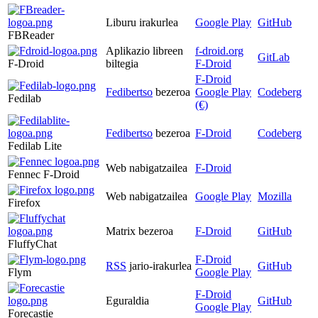
Liburu irakurlea
Google Play
GitHub
FBReader
Aplikazio libreen
f-droid.org
GitLab
F-Droid
biltegia
F-Droid
F-Droid
Fedibertso
bezeroa
Google Play
Codeberg
Fedilab
(€)
Fedibertso
bezeroa
F-Droid
Codeberg
Fedilab Lite
Web nabigatzailea
F-Droid
Fennec F-Droid
Web nabigatzailea
Google Play
Mozilla
Firefox
Matrix bezeroa
F-Droid
GitHub
FluffyChat
F-Droid
RSS
jario-irakurlea
GitHub
Flym
Google Play
F-Droid
Eguraldia
GitHub
Google Play
Forecastie