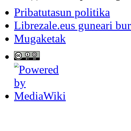
Pribatutasun politika
Librezale.eus guneari bu
Mugaketak