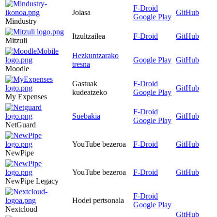
F-Droid
Jolasa
GitHub
Google Play
Mindustry
Itzultzailea
F-Droid
GitHub
Mitzuli
Hezkuntzarako
Google Play
GitHub
tresna
Moodle
Gastuak
F-Droid
GitHub
kudeatzeko
Google Play
My Expenses
F-Droid
Suebakia
GitHub
Google Play
NetGuard
YouTube bezeroa
F-Droid
GitHub
NewPipe
YouTube bezeroa
F-Droid
GitHub
NewPipe Legacy
F-Droid
Hodei pertsonala
Google Play
Nextcloud
GitHub