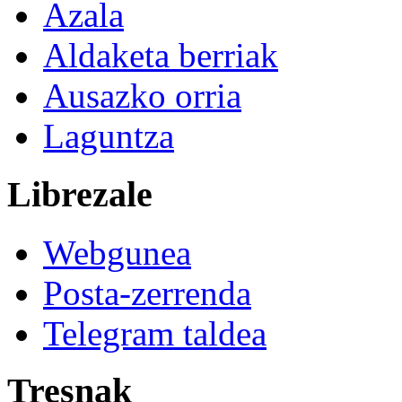
Azala
Aldaketa berriak
Ausazko orria
Laguntza
Librezale
Webgunea
Posta-zerrenda
Telegram taldea
Tresnak