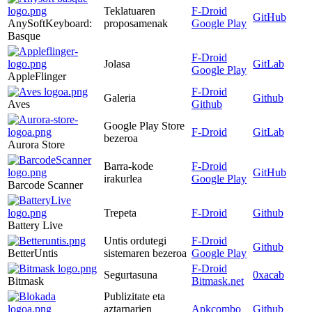
Teklatuaren
F-Droid
GitHub
AnySoftKeyboard:
proposamenak
Google Play
Basque
F-Droid
Jolasa
GitLab
Google Play
AppleFlinger
F-Droid
Galeria
Github
Aves
Github
Google Play Store
F-Droid
GitLab
bezeroa
Aurora Store
Barra-kode
F-Droid
GitHub
irakurlea
Google Play
Barcode Scanner
Trepeta
F-Droid
Github
Battery Live
Untis ordutegi
F-Droid
Github
BetterUntis
sistemaren bezeroa
Google Play
F-Droid
Segurtasuna
0xacab
Bitmask
Bitmask.net
Publizitate eta
aztarnarien
Apkcombo
Github