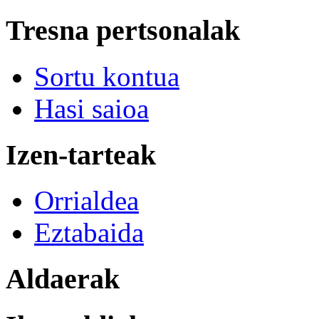
Tresna pertsonalak
Sortu kontua
Hasi saioa
Izen-tarteak
Orrialdea
Eztabaida
Aldaerak